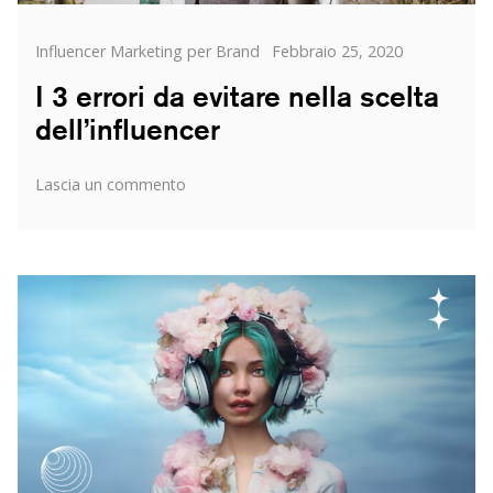
Categorie
Posted
Influencer Marketing per Brand
Febbraio 25, 2020
on
I 3 errori da evitare nella scelta
dell’influencer
su
Lascia un commento
I
3
errori
da
evitare
nella
scelta
dell’influencer