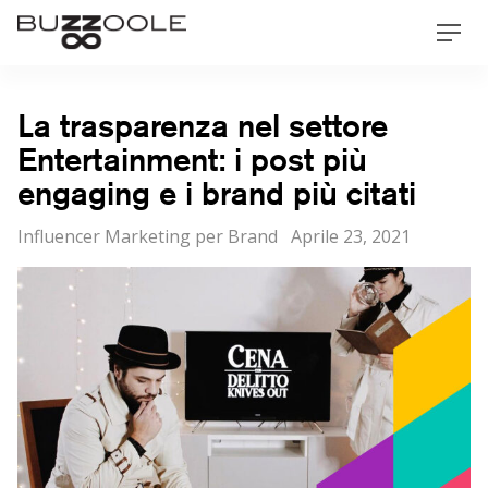
Skip
Buzzoole
Men
to
content
La trasparenza nel settore
Entertainment: i post più
engaging e i brand più citati
Categorie
Posted
Influencer Marketing per Brand
Aprile 23, 2021
on