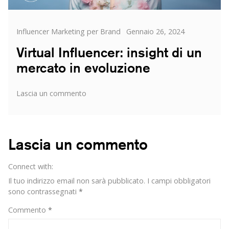
Categorie
Posted
Influencer Marketing per Brand
Gennaio 26, 2024
on
Virtual Influencer: insight di un
mercato in evoluzione
su
Lascia un commento
Virtual
Influencer:
insight
di
Lascia un commento
un
mercato
Connect with:
in
evoluzione
Il tuo indirizzo email non sarà pubblicato.
I campi obbligatori
sono contrassegnati
*
Commento
*