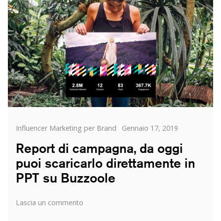
delle
Beauty
Blogger
Categorie
Posted
Influencer Marketing per Brand
Gennaio 17, 2019
on
Report di campagna, da oggi
puoi scaricarlo direttamente in
PPT su Buzzoole
su
Lascia un commento
Report