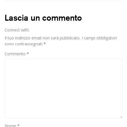
di
campagna,
da
Lascia un commento
oggi
puoi
Connect with:
scaricarlo
direttamente
Il tuo indirizzo email non sarà pubblicato.
I campi obbligatori
in
sono contrassegnati
*
PPT
Commento
*
su
Buzzoole
Nome
*