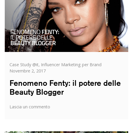
Categorie
Posted
Case Study @it
,
Influencer Marketing per Brand
on
Novembre 2, 2017
Fenomeno Fenty: il potere delle
Beauty Blogger
su
Lascia un commento
Fenomeno
Fenty:
il
potere