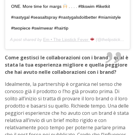
ONE. More time for margs
. . . . #ltkswim #liketkit
#nastygal #seasaltspray #nastygalsdoitbetter #miamistyle
#twopiece #swimwear #hairtip
A post shared by
Em • The Lipstick Fever
(@thelipstickfever) on
Come gestisci le collaborazioni con i brand e qual è
stata la tua esperienza migliore e quella peggiore
che hai avuto nelle collaborazioni con i brand?
Idealmente, la partnership è organica nel senso che
conosco già il prodotto o l’ho già provato prima. Di
solito all’inizio si tratta di provare il loro brand o il loro
prodotto e basarsi su quello. Richiede tempo. Una delle
peggiori esperienze che ho avuto con un brand è stata
relativa all’invio di un brief molto rigido e con
relativamente poco tempo per poterne parlare prima
che il post fosse poi pubblicato. Credo che l’Influencer