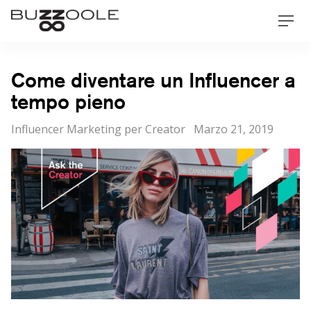
Skip
Buzzoole
Men
to
content
Come diventare un Influencer a
tempo pieno
Categorie
Posted
Influencer Marketing per Creator
Marzo 21, 2019
on