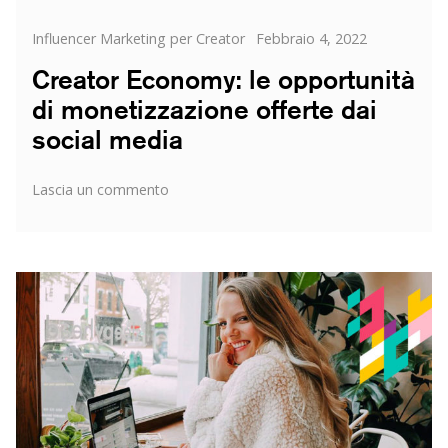
Categorie
Posted
Influencer Marketing per Creator
Febbraio 4, 2022
on
Creator Economy: le opportunità
di monetizzazione offerte dai
social media
su
Lascia un commento
Creator
Economy:
le
opportunità
di
monetizzazione
offerte
dai
social
media