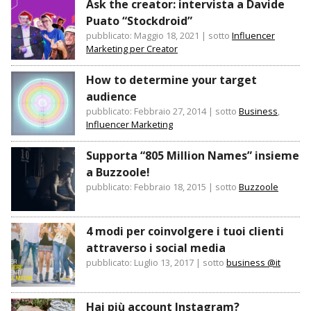
Ask the creator: intervista a Davide
Puato “Stockdroid”
pubblicato: Maggio 18, 2021
|
sotto
Influencer
Marketing per Creator
How to determine your target
audience
pubblicato: Febbraio 27, 2014
|
sotto
Business
,
Influencer Marketing
Supporta “805 Million Names” insieme
a Buzzoole!
pubblicato: Febbraio 18, 2015
|
sotto
Buzzoole
4 modi per coinvolgere i tuoi clienti
attraverso i social media
pubblicato: Luglio 13, 2017
|
sotto
business @it
Hai più account Instagram?