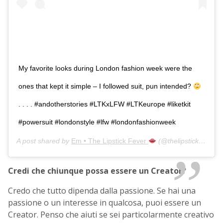
My favorite looks during London fashion week were the
ones that kept it simple – I followed suit, pun intended?
. . . . #andotherstories #LTKxLFW #LTKeurope #liketkit
#powersuit #londonstyle #lfw #londonfashionweek
A post shared by
Em • The Lipstick Fever
(@thelipstickfever) on
Credi che chiunque possa essere un Creator?
Credo che tutto dipenda dalla passione. Se hai una
passione o un interesse in qualcosa, puoi essere un
Creator. Penso che aiuti se sei particolarmente creativo