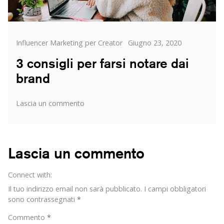
Categorie
Posted
Influencer Marketing per Creator
Giugno 23, 2020
on
3 consigli per farsi notare dai
brand
su
Lascia un commento
3
consigli
per
farsi
Lascia un commento
notare
dai
Connect with:
brand
Il tuo indirizzo email non sarà pubblicato.
I campi obbligatori
sono contrassegnati
*
Commento
*