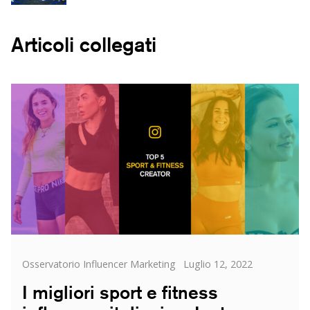
Articoli collegati
Categorie
Posted
Osservatorio Influencer Marketing
Luglio 12, 2022
on
I migliori sport e fitness