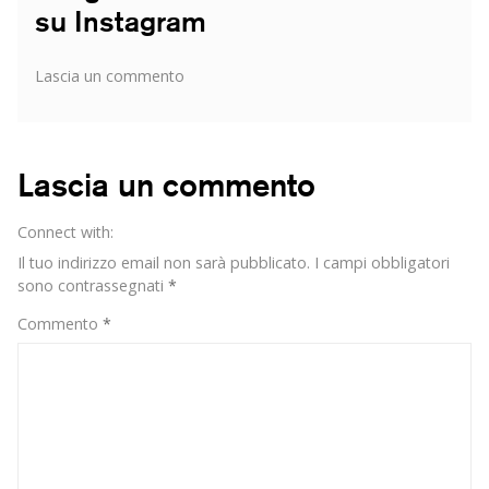
su Instagram
su
Lascia un commento
I
migliori
food
influencer
Lascia un commento
italiani
su
Connect with:
Instagram
Il tuo indirizzo email non sarà pubblicato.
I campi obbligatori
sono contrassegnati
*
Commento
*