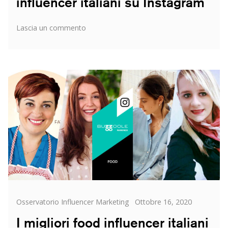
influencer italiani su Instagram
su
Lascia un commento
I
migliori
sport
e
fitness
influencer
italiani
su
Instagram
Categorie
Posted
Osservatorio Influencer Marketing
Ottobre 16, 2020
on
I migliori food influencer italiani