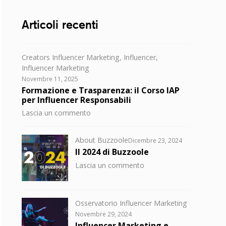
Articoli recenti
Categorie
Creators Influencer Marketing
,
Influencer
,
Influencer Marketing
Posted
Novembre 11, 2025
on
Formazione e Trasparenza: il Corso IAP
per Influencer Responsabili
su
Lascia un commento
Formazione
e
Categorie
Posted
About Buzzoole
Dicembre 23, 2024
Trasparenza:
on
Il 2024 di Buzzoole
il
su
Lascia un commento
Corso
Il
IAP
2024
per
di
Influencer
Categorie
Osservatorio Influencer Marketing
Buzzoole
Responsabili
Posted
Novembre 29, 2024
on
Influencer Marketing e