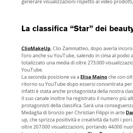
generare visualizzazioni rispetto ai video prodotti,
La classifica “Star” dei beaut
ClioMakeUp
, Clio Zammatteo, dopo averla incor
l’oro anche su YouTube, salendo in cima al podio a
totalizzato una media di oltre 273.000 visualizzazi
YouTube.
La seconda posizione va a
Elisa Maino
che con olt
ritorno su YouTube dopo essersi concentrata per u
infatti è stata anche protagonista della nostra clas
Il suo canale inoltre ha registrato il numero più alto 
protagonisti della classifica. Sarà una conseguenz
Medaglia di bronzo per Christian Filippi in arte
Da
up, che sprizza positività e creatività da tutti i po
oltre 207.000 visualizzazioni, portando 44.000 nuovi 