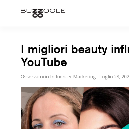
Skip
to
Buzzoole
content
I migliori beauty inf
YouTube
Categorie
Posted
Osservatorio Influencer Marketing
Luglio 28, 20
on