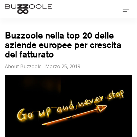
Skip
Buzzoole
Men
to
content
Buzzoole nella top 20 delle
aziende europee per crescita
del fatturato
Categorie
Posted
About Buzzoole
Marzo 25, 2019
on