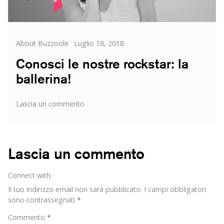
Categorie
Posted
About Buzzoole
Luglio 18, 2018
on
Conosci le nostre rockstar: la
ballerina!
su
Lascia un commento
Conosci
le
nostre
rockstar:
Lascia un commento
la
ballerina!
Connect with:
Il tuo indirizzo email non sarà pubblicato.
I campi obbligatori
sono contrassegnati
*
Commento
*