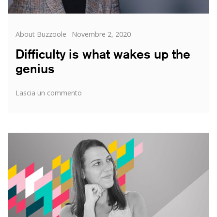
Categorie
Posted
About Buzzoole
Novembre 2, 2020
on
Difficulty is what wakes up the
genius
su
Lascia un commento
Difficulty
is
what
wakes
up
the
genius