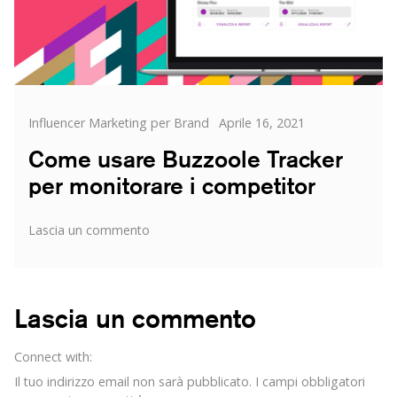
e
i
brand
più
citati
Categorie
Posted
Influencer Marketing per Brand
Aprile 16, 2021
on
Come usare Buzzoole Tracker
per monitorare i competitor
su
Lascia un commento
Come
usare
Buzzoole
Tracker
Lascia un commento
per
monitorare
Connect with:
i
competitor
Il tuo indirizzo email non sarà pubblicato.
I campi obbligatori