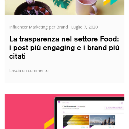
Categorie
Posted
Influencer Marketing per Brand
Luglio 7, 2020
on
La trasparenza nel settore Food:
i post più engaging e i brand più
citati
su
Lascia un commento
La
trasparenza
nel
settore
Food:
i
post
più
engaging