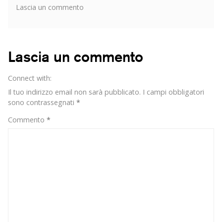
su
Lascia un commento
I
migliori
Family
influencer
Lascia un commento
su
Instagram
Connect with:
Il tuo indirizzo email non sarà pubblicato.
I campi obbligatori
sono contrassegnati
*
Commento
*