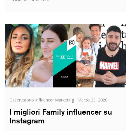
I
Top
5
Food
Creator:
i
migliori
influencer
italiani
e
i
principali
trend
del
settore
Categorie
Posted
Osservatorio Influencer Marketing
Marzo 23, 2020
on
I migliori Family influencer su
Instagram