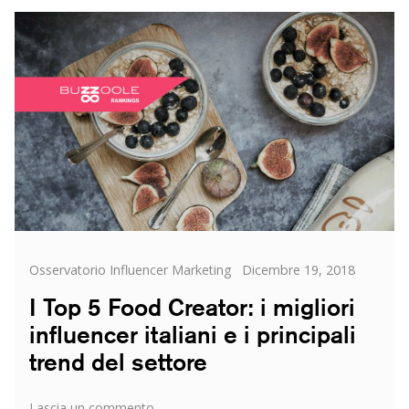
Categorie
Posted
Osservatorio Influencer Marketing
Dicembre 19, 2018
on
I Top 5 Food Creator: i migliori
influencer italiani e i principali
trend del settore
su
Lascia un commento