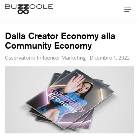
Skip
Buzzoole
Men
to
content
Dalla Creator Economy alla
Community Economy
Categorie
Posted
Osservatorio Influencer Marketing
Dicembre 1, 2022
on