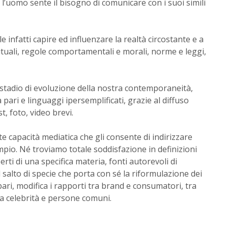
 l’uomo sente il bisogno di comunicare con i suoi simili
 infatti capire ed influenzare la realtà circostante e a
ituali, regole comportamentali e morali, norme e leggi,
 stadio di evoluzione della nostra contemporaneità,
 pari e linguaggi ipersemplificati, grazie al diffuso
t, foto, video brevi.
te capacità mediatica che gli consente di indirizzare
pio. Né troviamo totale soddisfazione in definizioni
rti di una specifica materia, fonti autorevoli di
l salto di specie che porta con sé la riformulazione dei
ari, modifica i rapporti tra brand e consumatori, tra
 tra celebrità e persone comuni.