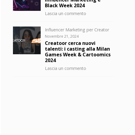
Black Week 2024
su
Lascia un commento
Influencer
Marketing
Categorie
Influencer Marketing per Creator
e
Posted
Novembre 21, 2024
Black
on
Creatoor cerca nuovi
Week
talenti: i casting alla Milan
2024
Games Week & Cartoomics
2024
su
Lascia un commento
Creatoor
cerca
nuovi
talenti:
i
casting
alla
Milan
Games
Week