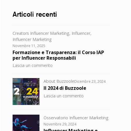
Articoli recenti
Categorie
Creators Influencer Marketing
,
Influencer
,
Influencer Marketing
Posted
Novembre 11, 2025
on
Formazione e Trasparenza: il Corso IAP
per Influencer Responsabili
su
Lascia un commento
Formazione
e
Categorie
Posted
About Buzzoole
Dicembre 23, 2024
Trasparenza:
on
Il 2024 di Buzzoole
il
su
Lascia un commento
Corso
Il
IAP
2024
per
di
Influencer
Categorie
Osservatorio Influencer Marketing
Buzzoole
Responsabili
Posted
Novembre 29, 2024
on
Influencer Marketing e