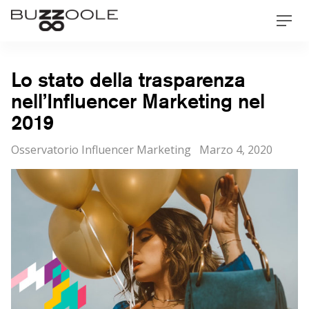
Skip
Buzzoole
Men
to
content
Lo stato della trasparenza
nell’Influencer Marketing nel
2019
Categorie
Posted
Osservatorio Influencer Marketing
Marzo 4, 2020
on