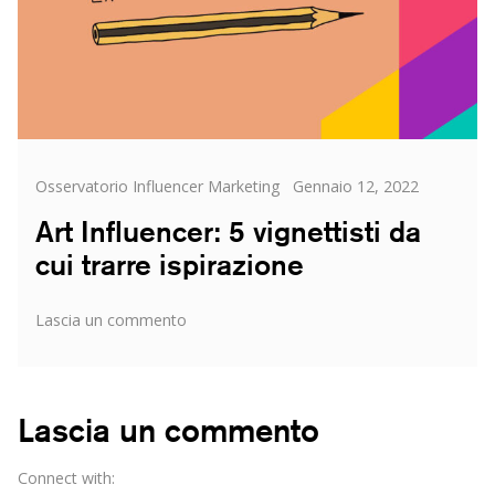
Categorie
Posted
Osservatorio Influencer Marketing
Gennaio 12, 2022
on
Art Influencer: 5 vignettisti da
cui trarre ispirazione
su
Lascia un commento
Art
Influencer:
5
vignettisti
Lascia un commento
da
cui
Connect with:
trarre