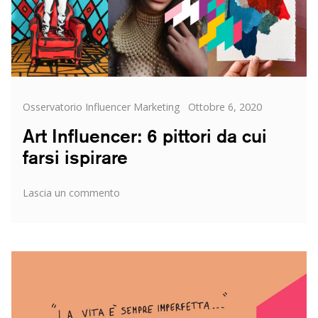
Categorie
Posted
Osservatorio Influencer Marketing
Ottobre 6, 2020
on
Art Influencer: 6 pittori da cui
farsi ispirare
su
Lascia un commento
Art
Influencer:
6
pittori
da
cui
farsi
ispirare