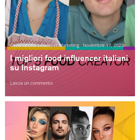
Categorie
Posted
Osservatorio Influencer Marketing
Novembre 17, 2022
on
I migliori food influencer italiani
su Instagram
su
Lascia un commento
I
migliori
food
influencer
italiani
su
Instagram