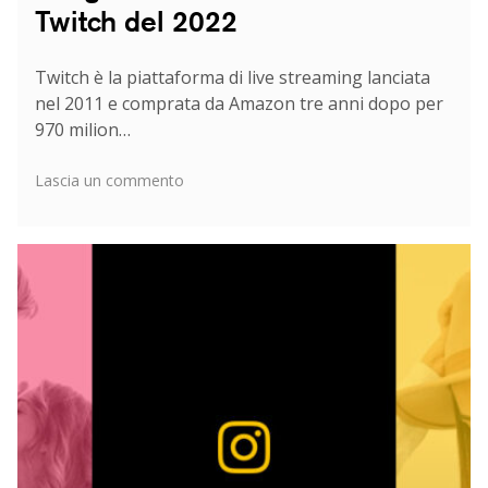
Twitch del 2022
Twitch è la piattaforma di live streaming lanciata
nel 2011 e comprata da Amazon tre anni dopo per
970 milion…
su
Lascia un commento
I
migliori
creator
italiani
su
Twitch
del
2022