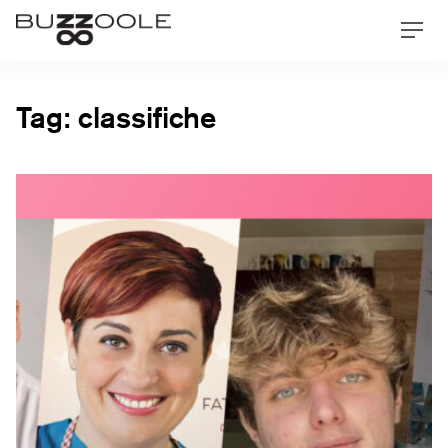
Skip
Buzzoole
Men
to
content
Tag:
classifiche