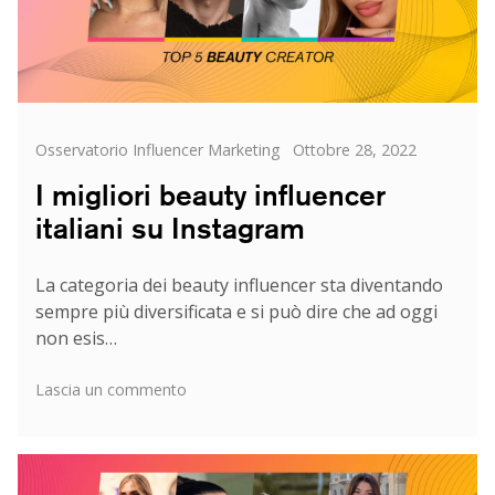
Categorie
Posted
Osservatorio Influencer Marketing
Ottobre 28, 2022
on
I migliori beauty influencer
italiani su Instagram
La categoria dei beauty influencer sta diventando
sempre più diversificata e si può dire che ad oggi
non esis…
su
Lascia un commento
I
migliori
beauty
influencer