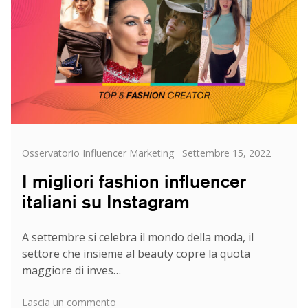
italiani
su
Instagram
Categorie
Posted
Osservatorio Influencer Marketing
Settembre 15, 2022
on
I migliori fashion influencer
italiani su Instagram
A settembre si celebra il mondo della moda, il
settore che insieme al beauty copre la quota
maggiore di inves…
su
Lascia un commento