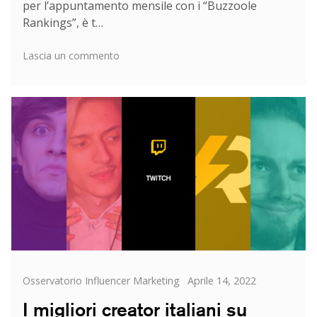
per l’appuntamento mensile con i “Buzzoole
Rankings”, è t…
su
Lascia un commento
I
migliori
sport
e
fitness
influencer
italiani
su
Instagram
Categorie
Posted
Osservatorio Influencer Marketing
Aprile 14, 2022
on
I migliori creator italiani su