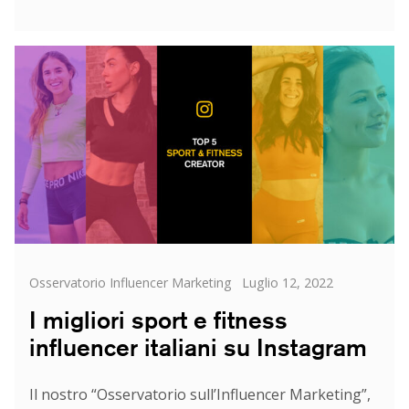
I
migliori
fashion
influencer
italiani
su
Instagram
Categorie
Posted
Osservatorio Influencer Marketing
Luglio 12, 2022
on
I migliori sport e fitness
influencer italiani su Instagram
Il nostro “Osservatorio sull’Influencer Marketing”,