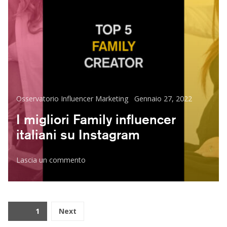
Categorie
Posted
Osservatorio Influencer Marketing
Gennaio 27, 2022
on
I migliori Family influencer
italiani su Instagram
su
Lascia un commento
I
migliori
Family
influencer
Navigazione
Page
1
Next
italiani
articoli
su