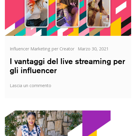
Categorie
Posted
Influencer Marketing per Creator
Marzo 30, 2021
on
I vantaggi del live streaming per
gli influencer
su
Lascia un commento
I
vantaggi
del
live
streaming
per
gli