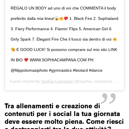
REGALO UN BODY ad uno di voi che COMMENTA il body
preferito dalla mia linea!
1. Black Fire 2. Sophialand
3. Fiery Performance 4. Flamin’ Flips 5. American Girl 6.
Girly Spark 7. Elegant Fire Che il fuoco sia dentro di voi
E GOOD LUCK! Si possono comprare sul mio sito LINK
IN BIO
WWW.SOPHIACAMPANA.COM PH:
@filippotomasiphoto #gymnastics #leotard #dance
A post shared by
Sophia Campana
(@sophia_campana) on
Sep 
Tra allenamenti e creazione di
contenuti per i social la tua giornata
deve essere molto piena. Come riesci