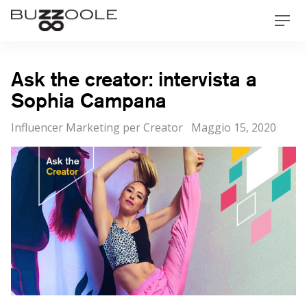
Skip
Buzzoole
Men
to
content
Ask the creator: intervista a
Sophia Campana
Categorie
Posted
Influencer Marketing per Creator
Maggio 15, 2020
on