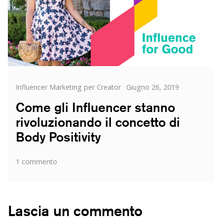
influencer
Categorie
Posted
Influencer Marketing per Creator
Giugno 26, 2019
on
Come gli Influencer stanno
rivoluzionando il concetto di
Body Positivity
su
1 commento
Come
gli
Influencer
stanno
Lascia un commento
rivoluzionando