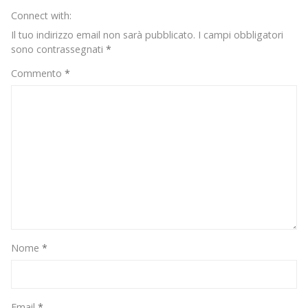
il
Connect with:
concetto
di
Il tuo indirizzo email non sarà pubblicato.
I campi obbligatori
Body
sono contrassegnati
*
Positivity
Commento
*
Nome
*
Email
*