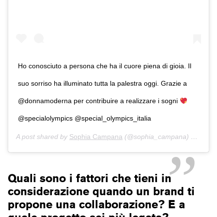
Ho conosciuto a persona che ha il cuore piena di gioia. Il
suo sorriso ha illuminato tutta la palestra oggi. Grazie a
@donnamoderna per contribuire a realizzare i sogni
@specialolympics @special_olympics_italia
A post shared by
Sophia Campana
(@sophia_campana) on
Apr 1
Quali sono i fattori che tieni in
considerazione quando un brand ti
propone una collaborazione? E a