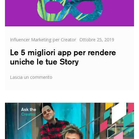
Categorie
Posted
Influencer Marketing per Creator
Ottobre 25, 2019
on
Le 5 migliori app per rendere
uniche le tue Story
su
Lascia un commento
Le
5
migliori
app
per
rendere
uniche
le
tue