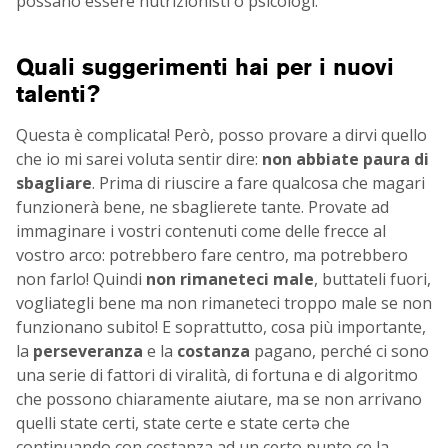
possano essere nutrizionisti o psicologi.
Quali suggerimenti hai per i nuovi
talenti?
Questa è complicata! Però, posso provare a dirvi quello
che io mi sarei voluta sentir dire:
non abbiate paura di
sbagliare
. Prima di riuscire a fare qualcosa che magari
funzionerà bene, ne sbaglierete tante. Provate ad
immaginare i vostri contenuti come delle frecce al
vostro arco: potrebbero fare centro, ma potrebbero
non farlo! Quindi
non rimaneteci male
, buttateli fuori,
vogliategli bene ma non rimaneteci troppo male se non
funzionano subito! E soprattutto, cosa più importante,
la
perseveranza
e la
costanza
pagano, perché ci sono
una serie di fattori di viralità, di fortuna e di algoritmo
che possono chiaramente aiutare, ma se non arrivano
quelli state certi, state certe e state certə che
continuando con costanza ad un certo punto ce la