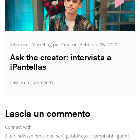
Story
Categorie
Posted
Influencer Marketing per Creator
Febbraio 28, 2020
on
Ask the creator: intervista a
iPantellas
su
Lascia un commento
Ask
the
creator:
intervista
Lascia un commento
a
iPantellas
Connect with:
Il tuo indirizzo email non sarà pubblicato.
I campi obbligatori