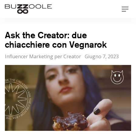
Skip
Buzzoole
Men
to
content
Ask the Creator: due
chiacchiere con Vegnarok
Categorie
Posted
Influencer Marketing per Creator
Giugno 7, 2023
on