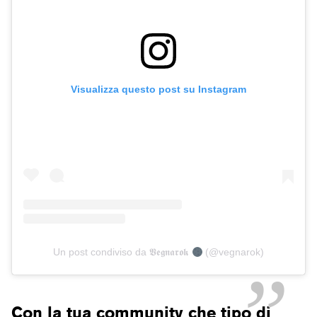
Visualizza questo post su Instagram
Un post condiviso da 𝖁𝖊𝖌𝖓𝖆𝖗𝖔𝖐
(@vegnarok)
Con la tua community che tipo di