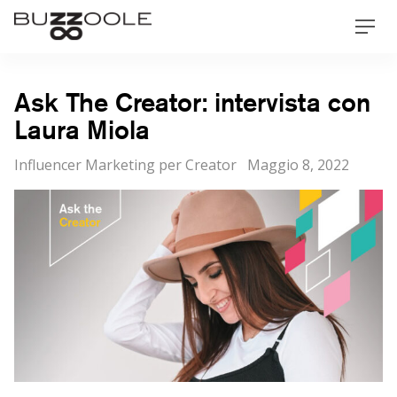
Skip
Buzzoole
Men
to
content
Ask The Creator: intervista con
Laura Miola
Categorie
Posted
Influencer Marketing per Creator
Maggio 8, 2022
on