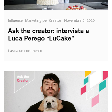
Categorie
Posted
Influencer Marketing per Creator
Novembre 5, 2020
on
Ask the creator: intervista a
Luca Perego “LuCake”
su
Lascia un commento
Ask
the
creator:
intervista
a
Luca
Perego
“LuCake”