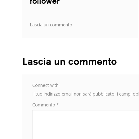
follower
su
Lascia un commento
Influencer
Marketing:
i
benchmark
per
Lascia un commento
fascia
di
follower
Connect with:
Il tuo indirizzo email non sarà pubblicato.
I campi ob
Commento
*