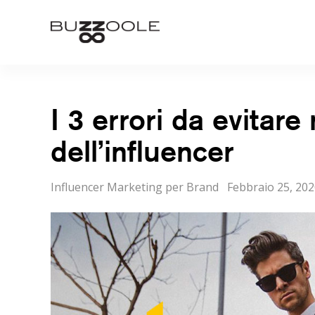
Skip
to
Buzzoole
content
I 3 errori da evitare 
dell’influencer
Categorie
Posted
Influencer Marketing per Brand
Febbraio 25, 20
on