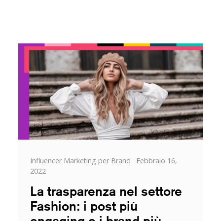
Categorie
Posted
Influencer Marketing per Brand
Febbraio 16,
on
2022
La trasparenza nel settore
Fashion: i post più
engaging e i brand più