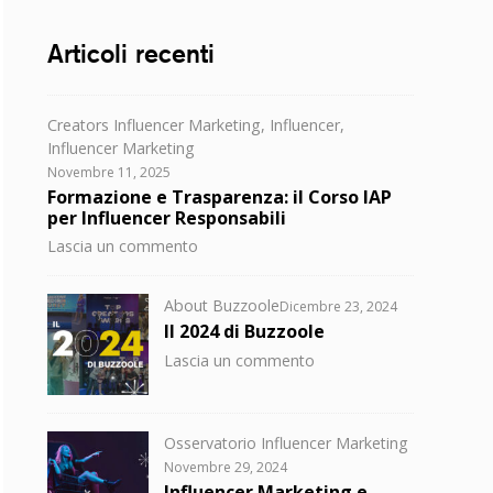
Articoli recenti
Categorie
Creators Influencer Marketing
,
Influencer
,
Influencer Marketing
Posted
Novembre 11, 2025
on
Formazione e Trasparenza: il Corso IAP
per Influencer Responsabili
su
Lascia un commento
Formazione
e
Categorie
Posted
About Buzzoole
Dicembre 23, 2024
Trasparenza:
on
Il 2024 di Buzzoole
il
su
Lascia un commento
Corso
Il
IAP
2024
per
di
Influencer
Categorie
Osservatorio Influencer Marketing
Buzzoole
Responsabili
Posted
Novembre 29, 2024
on
Influencer Marketing e