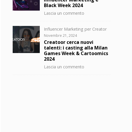
Black Week 2024
su
Lascia un commento
Influencer
Marketing
Categorie
Influencer Marketing per Creator
e
Posted
Novembre 21, 2024
Black
on
Creatoor cerca nuovi
Week
talenti: i casting alla Milan
2024
Games Week & Cartoomics
2024
su
Lascia un commento
Creatoor
cerca
nuovi
talenti:
i
casting
alla
Milan
Games
Week