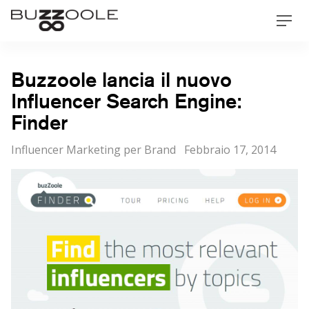
Skip
Buzzoole
Men
to
content
Buzzoole lancia il nuovo
Influencer Search Engine:
Finder
Categorie
Posted
Influencer Marketing per Brand
Febbraio 17, 2014
on