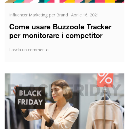
Categorie
Posted
Influencer Marketing per Brand
Aprile 16, 2021
on
Come usare Buzzoole Tracker
per monitorare i competitor
su
Lascia un commento
Come
usare
Buzzoole
Tracker
per
monitorare
i
competitor