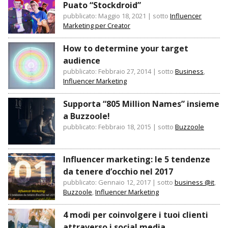
Puato “Stockdroid”
pubblicato: Maggio 18, 2021
|
sotto
Influencer
Marketing per Creator
How to determine your target
audience
pubblicato: Febbraio 27, 2014
|
sotto
Business
,
Influencer Marketing
Supporta “805 Million Names” insieme
a Buzzoole!
pubblicato: Febbraio 18, 2015
|
sotto
Buzzoole
Influencer marketing: le 5 tendenze
da tenere d’occhio nel 2017
pubblicato: Gennaio 12, 2017
|
sotto
business @it
,
Buzzoole
,
Influencer Marketing
4 modi per coinvolgere i tuoi clienti
attraverso i social media