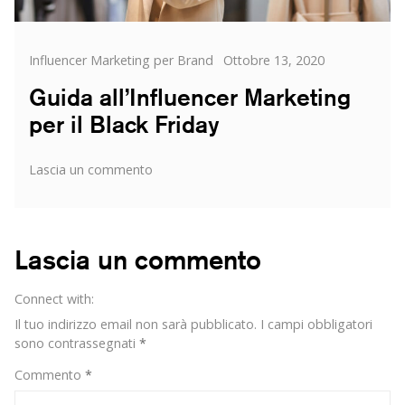
Categorie
Posted
Influencer Marketing per Brand
Ottobre 13, 2020
on
Guida all’Influencer Marketing
per il Black Friday
su
Lascia un commento
Guida
all’Influencer
Marketing
per
Lascia un commento
il
Black
Connect with:
Friday
Il tuo indirizzo email non sarà pubblicato.
I campi obbligatori
sono contrassegnati
*
Commento
*