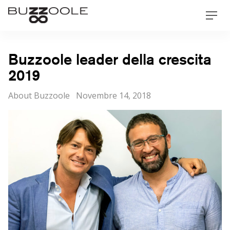
Skip
Buzzoole
Men
to
content
Buzzoole leader della crescita
2019
Categorie
Posted
About Buzzoole
Novembre 14, 2018
on