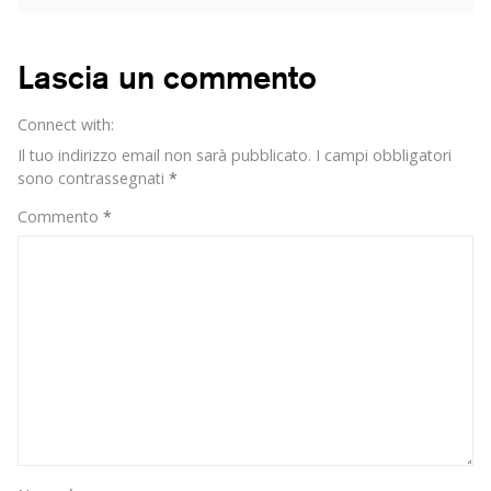
le
nostre
rockstar:
Lascia un commento
il
percussionista!
Connect with:
Il tuo indirizzo email non sarà pubblicato.
I campi obbligatori
sono contrassegnati
*
Commento
*