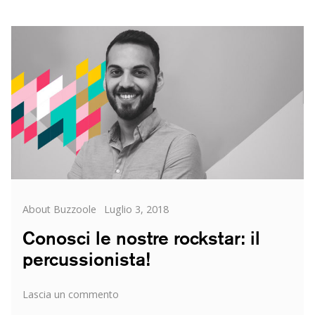
what
wakes
up
the
genius
Categorie
Posted
About Buzzoole
Luglio 3, 2018
on
Conosci le nostre rockstar: il
percussionista!
su
Lascia un commento
Conosci