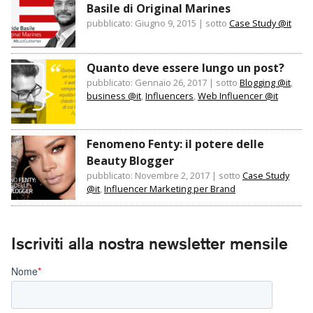
Basile di Original Marines
pubblicato: Giugno 9, 2015
|
sotto
Case Study @it
Quanto deve essere lungo un post?
pubblicato: Gennaio 26, 2017
|
sotto
Blogging @it
,
business @it
,
Influencers
,
Web Influencer @it
Fenomeno Fenty: il potere delle
Beauty Blogger
pubblicato: Novembre 2, 2017
|
sotto
Case Study
@it
,
Influencer Marketing per Brand
Iscriviti alla nostra newsletter mensile