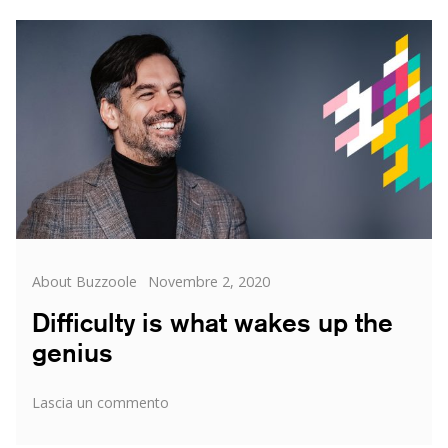
Categorie
Posted
About Buzzoole
Novembre 2, 2020
on
Difficulty is what wakes up the
genius
su
Lascia un commento
Difficulty
is