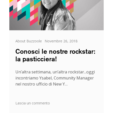
Categorie
Posted
About Buzzoole
Novembre 26, 2018
on
Conosci le nostre rockstar:
la pasticciera!
Un’altra settimana, un’altra rockstar...oggi
incontriamo Ysabel, Community Manager
nel nostro ufficio di New Y…
su
Lascia un commento
Conosci