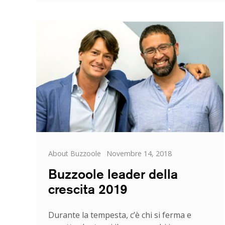
nuovo
aumento
di
capitale
per
continuare
a
crescere
e
innovare
Categorie
Posted
About Buzzoole
Novembre 14, 2018
on
Buzzoole leader della
crescita 2019
Durante la tempesta, c’è chi si ferma e