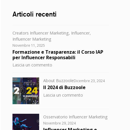
Articoli recenti
Categorie
Creators Influencer Marketing
,
Influencer
,
Influencer Marketing
Posted
Novembre 11, 2025
on
Formazione e Trasparenza: il Corso IAP
per Influencer Responsabili
su
Lascia un commento
Formazione
e
Categorie
Posted
About Buzzoole
Dicembre 23, 2024
Trasparenza:
on
Il 2024 di Buzzoole
il
su
Lascia un commento
Corso
Il
IAP
2024
per
di
Influencer
Categorie
Osservatorio Influencer Marketing
Buzzoole
Responsabili
Posted
Novembre 29, 2024
on
Influencer Marketing e