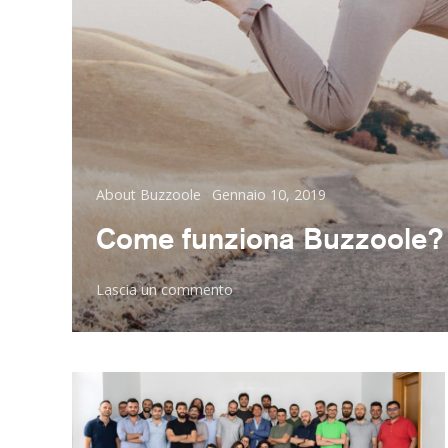
Categorie
Posted
About Buzzoole
Gennaio 10, 2019
on
Come funziona Buzzoole? L
su
Lascia un commento
Come
funziona
Buzzoole?
La
guida
definitiva