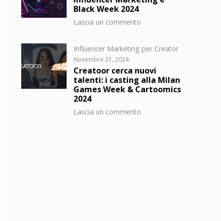
Black Week 2024
su
Lascia un commento
Influencer
Marketing
Categorie
Influencer Marketing per Creator
e
Posted
Novembre 21, 2024
Black
on
Creatoor cerca nuovi
Week
talenti: i casting alla Milan
2024
Games Week & Cartoomics
2024
su
Lascia un commento
Creatoor
cerca
nuovi
talenti:
i
casting
alla
Milan
Games
Week