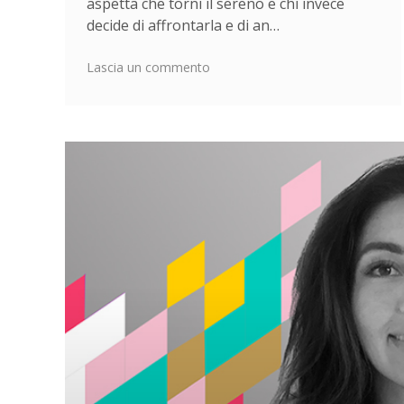
aspetta che torni il sereno e chi invece
decide di affrontarla e di an…
su
Lascia un commento
Buzzoole
leader
della
crescita
2019