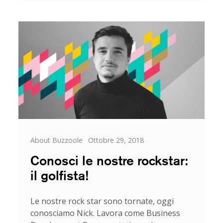
le
nostre
rockstar:
la
pasticciera!
Categorie
Posted
About Buzzoole
Ottobre 29, 2018
on
Conosci le nostre rockstar:
il golfista!
Le nostre rock star sono tornate, oggi
conosciamo Nick. Lavora come Business