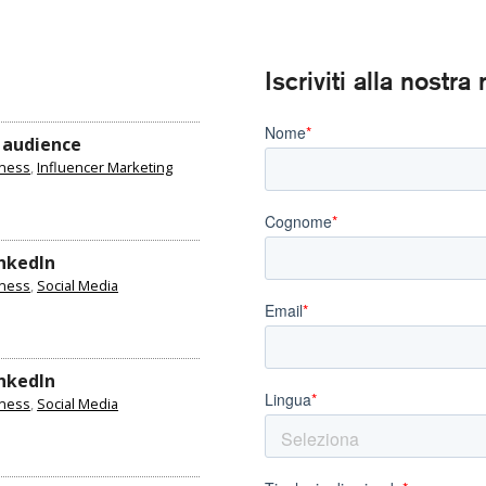
Iscriviti alla nostr
 audience
iness
,
Influencer Marketing
inkedIn
iness
,
Social Media
inkedIn
iness
,
Social Media