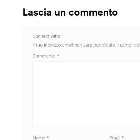
nella
tua
Lascia un commento
strategia
di
Influencer
Marketing
Connect with:
Il tuo indirizzo email non sarà pubblicato.
I campi ob
Commento
*
Nome
*
Email
*