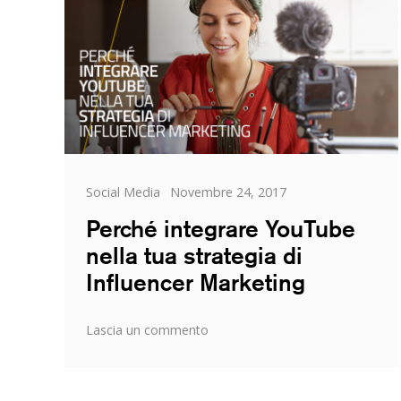
Categorie
Posted
Social Media
Novembre 24, 2017
on
Perché integrare YouTube
nella tua strategia di
Influencer Marketing
su
Lascia un commento
Perché
integrare
YouTube