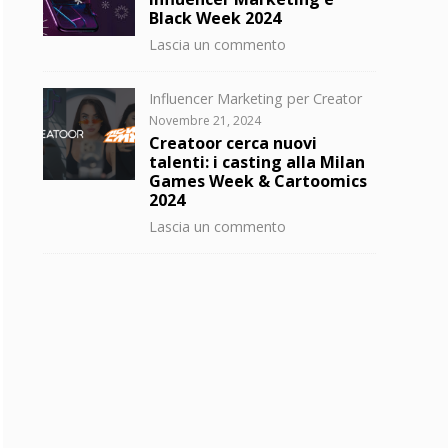
Black Week 2024
su
Lascia un commento
Influencer
Marketing
Categorie
Influencer Marketing per Creator
e
Posted
Novembre 21, 2024
Black
on
Creatoor cerca nuovi
Week
talenti: i casting alla Milan
2024
Games Week & Cartoomics
2024
su
Lascia un commento
Creatoor
cerca
nuovi
talenti:
i
casting
alla
Milan
Games
Week