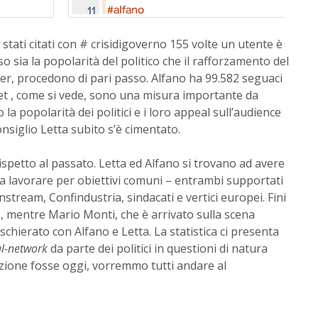
 stati citati con # crisidigoverno 155 volte un utente è
o sia la popolarità del politico che il rafforzamento del
er, procedono di pari passo. Alfano ha 99.582 seguaci
et , come si vede, sono una misura importante da
 popolarità dei politici e i loro appeal sull’audience
onsiglio Letta subito s’è cimentato.
ispetto al passato. Letta ed Alfano si trovano ad avere
o a lavorare per obiettivi comuni – entrambi supportati
nstream, Confindustria, sindacati e vertici europei. Fini
, mentre Mario Monti, che è arrivato sulla scena
chierato con Alfano e Letta. La statistica ci presenta
al-network
da parte dei politici in questioni di natura
elezione fosse oggi, vorremmo tutti andare al