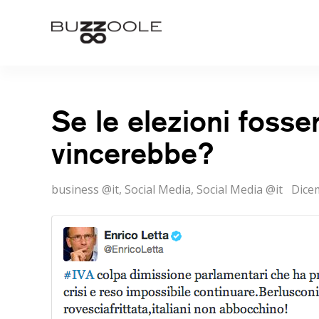
Skip
to
Buzzoole
content
Se le elezioni fosser
vincerebbe?
Categorie
Post
business @it
,
Social Media
,
Social Media @it
Dice
on