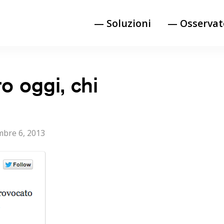
— Soluzioni
— Osservat
o oggi, chi
ed
mbre 6, 2013