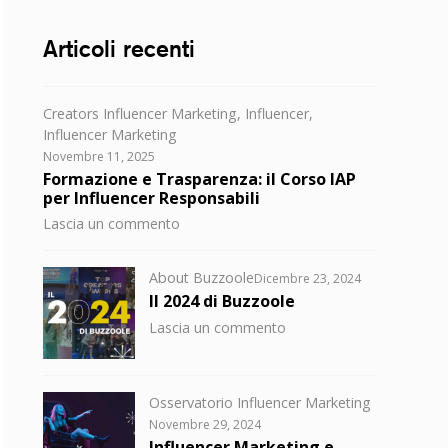
Articoli recenti
Categorie
Creators Influencer Marketing
,
Influencer
,
Influencer Marketing
Posted
Novembre 11, 2025
on
Formazione e Trasparenza: il Corso IAP
per Influencer Responsabili
su
Lascia un commento
Formazione
e
Categorie
Posted
About Buzzoole
Dicembre 23, 2024
Trasparenza:
on
Il 2024 di Buzzoole
il
su
Lascia un commento
Corso
Il
IAP
2024
per
di
Influencer
Categorie
Osservatorio Influencer Marketing
Buzzoole
Responsabili
Posted
Novembre 29, 2024
on
Influencer Marketing e