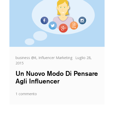
Categorie
Posted
business @it
,
Influencer Marketing
Luglio 28,
on
2015
Un Nuovo Modo Di Pensare
Agli Influencer
su
1 commento
Un
Nuovo
Modo