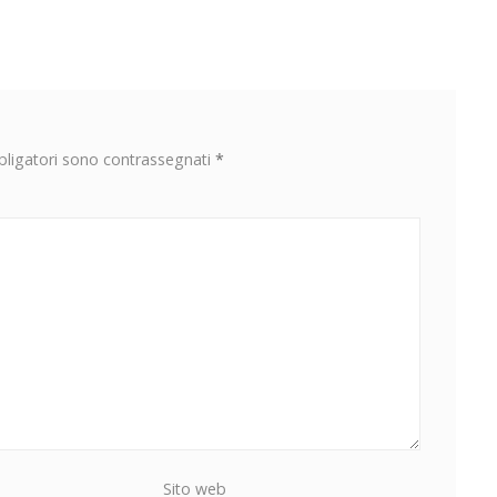
Di
Pensare
Agli
Influencer
bligatori sono contrassegnati
*
Sito web