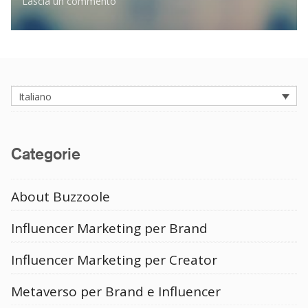
su
Lascia un commento
I
Social
Network
devono
fare
di
Italiano
più
per
combattere
i
Categorie
fake
follower
About Buzzoole
Influencer Marketing per Brand
Influencer Marketing per Creator
Metaverso per Brand e Influencer