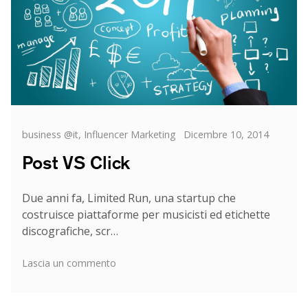
Categorie
Posted
business @it
,
Influencer Marketing
Dicembre 10, 2014
on
Post VS Click
Due anni fa, Limited Run, una startup che
costruisce piattaforme per musicisti ed etichette
discografiche, scr…
su
Lascia un commento
Post
VS
Click